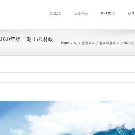
NCMN
５K운동
훈련학교
세
/ 2020年第三期王の財政
Home
/
All
/
훈련학교
/
왕의재정학교
/
2020