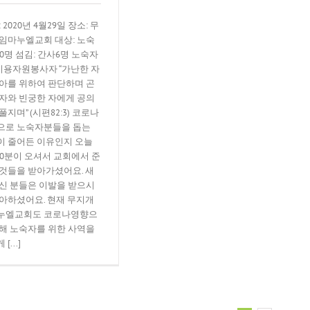
: 2020년 4월29일 장소: 무
 임마누엘교회 대상: 노숙
20명 섬김: 간사6명 노숙자
미용자원봉사자 “가난한 자
고아를 위하여 판단하며 곤
 자와 빈궁한 자에게 공의
풀지며” (시편82:3) 코로나
으로 노숙자분들을 돕는
이 줄어든 이유인지 오늘
20분이 오셔서 교회에서 준
 것들을 받아가셨어요. 새
오신 분들은 이발을 받으시
좋아하셨어요. 현재 무지개
누엘교회도 코로나영향으
인해 노숙자를 위한 사역을
[...]