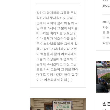
2020
강하고 담대하라 그들을 두려
워하거나 무서워하지 말라 그
202
분께서 너희와 함께 하실 하나
사랑
님 여호와시니 그 분이 너희를
도 
떠나지도 버리지도 않으실 것
도 
이다 모세가 여호수아를 불러
갔습
온 이스라엘을 불러 그에게 말
했다 강하고 담대하여라 너는
이 백성들과 함께 여호와께서
그들의 조상들에게 맹세해 그
들에게 주시겠다고 하신 그땅
으로 가서 그들이 그 땅을 얻어
대대로 지켜 나가게 해야 할 것
일본 동경 로고스라이프교회
이다. 여호와께서 친히 [...]
구제사역
5K운동
일본
프