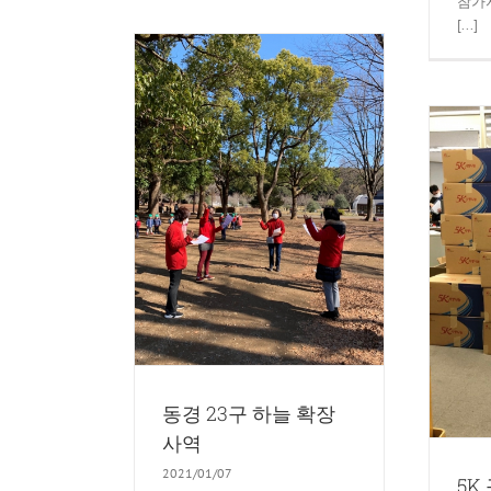
참가자
[...]
 하늘 확장 사역
동
未分類
5K 구제 사역
5K운동
동경 23구 하늘 확장
사역
2021/01/07
5K