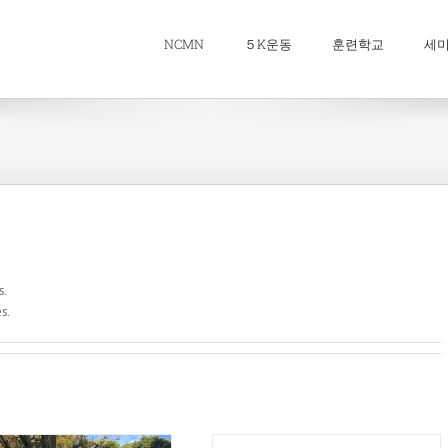
NCMN
５K운동
훈련학교
세
s.
s.