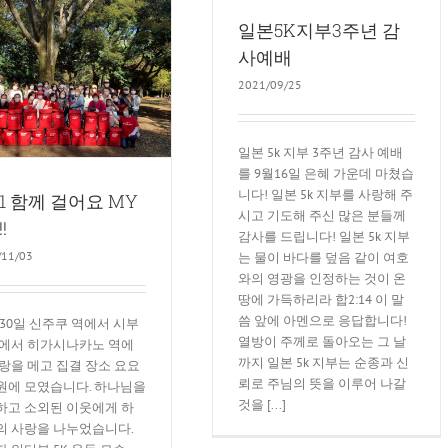
일본5K지부3주년 감
사예배
2021/09/25
일본 5k 지부 3주년 감사 예배
를 9월16일 은혜 가운데 마쳤습
니다! 일본 5k 지부를 사랑해 주
21 함께 걸어요 MY
시고 기도해 주신 많은 분들께
!!
감사를 드립니다! 일본 5k 지부
/11/03
는 물이 바다를 덮음 같이 여호
와의 영광을 인정하는 것이 온
땅에 가득하리라 합2:14 이 말
씀 앞에 아멘으로 응답합니다!
 30일 신주쿠 역에서 시부
열방이 주께로 돌아오는 그 날
역에서 히가시나카노 역에
까지 일본 5k 지부는 순종과 신
랑을 메고 집결 장소 요요
뢰로 주님의 뜻을 이루어 나갈
원에 모였습니다. 하나님을
것을 [...]
하고 소외된 이웃에게 하
의 사랑을 나누었습니다.