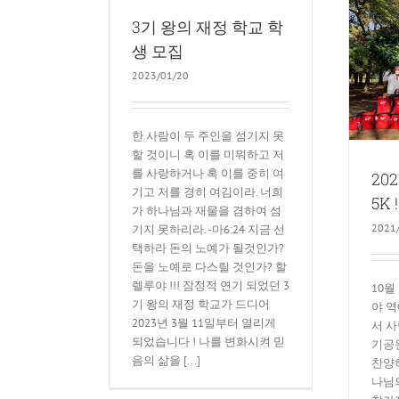
3기 왕의 재정 학교 학
생 모집
2021 함께 걸어요 MY 5K !!!
2023/01/20
5K운동
未分類
한 사람이 두 주인을 섬기지 못
할 것이니 혹 이를 미워하고 저
를 사랑하거나 혹 이를 중히 여
20
기고 저를 경히 여김이라. 너희
5K !
가 하나님과 재물을 겸하여 섬
2021
기지 못하리라. -마6:24 지금 선
택하라 돈의 노예가 될것인가?
돈을 노예로 다스릴 것인가? 할
렐루야 !!! 잠정적 연기 되었던 3
10월
기 왕의 재정 학교가 드디어
야 
2023년 3월 11일부터 열리게
서 사
되었습니다 ! 나를 변화시켜 믿
기공
음의 삶을 [...]
찬양
나님