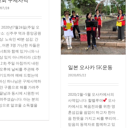
/07/28
일본 오사카 5K운동
: 2020년7월26일(주일 오
5K운동
장소: 신주쿠 역과 중앙공원
상: 노숙인 40분 섬김: 간
, 어른 3명 가난한 자들은
 너희와 함께 있거니와 나
상 있지 아니하리라. (요한
2:8) 주일 아침까지 내린
일본 오사카 5K운동
 오후에 날씨를 주관해 주
 기도하며 예배 드렸는데
2020/05/22
하신 하나님은 구제사역하
동안 구름으로 해를 가려주
 끝남과 동시에 시원한 비
2020/2월~5월 오사카에서의
내려주셨습니다. 아는 분의
사역입니다. 할렐루야
오사
잉으로 알코올 소독젤을
카에서도 복음전파를 위한 영
혼섬김을 쉼없이 하고자 한마
음 한뜻을 가지고 씨를 뿌리며…
믿음의 동역자로 함께하고 있