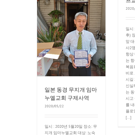
2020
일시 
무지개 임마누엘교
후) 
구제사역
앞 대
K운동
사2명
항상
는 항
복음1
비로
시길
신실
일본 동경 무지개 임마
는 
누엘교회 구제사역
시고
를 
2020/05/22
플로
[...]
일시 : 2020년 5월20일 장소: 무
지개 임마누엘교회 대상: 노숙