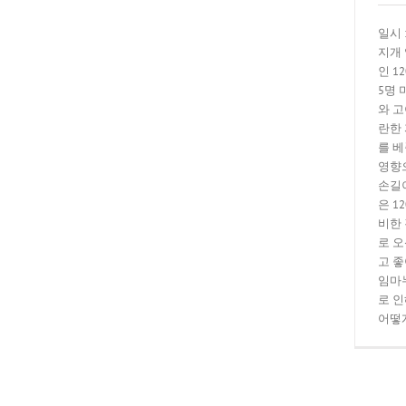
일시 
지개
인 1
5명 
와 
란한
를 베
영향
손길
은 1
비한
로 
고 
임마
로 
어떻게 