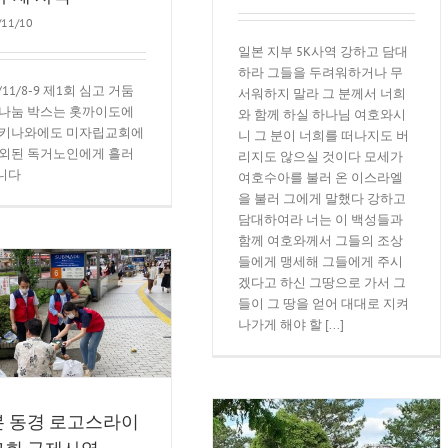
/11/10
일본 지부 5K사역 강하고 담대
하라 그들을 두려워하거나 무
0/11/8-9 제1회 심고 거둠
서워하지 말라 그 분께서 너희
 나눔 박스는 홋까이도에
와 함께 하실 하나님 여호와시
오키나와에도 미자립교회에
니 그 분이 너희를 떠나지도 버
소외된 독거노인에게 흘러
리지도 않으실 것이다 모세가
니다
여호수아를 불러 온 이스라엘
을 불러 그에게 말했다 강하고
담대하여라 너는 이 백성들과
함께 여호와께서 그들의 조상
들에게 맹세해 그들에게 주시
겠다고 하신 그땅으로 가서 그
들이 그 땅을 얻어 대대로 지켜
나가게 해야 할 [...]
 동경 로고스라이
교회 구제사역