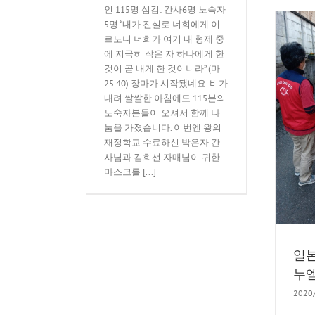
인 115명 섬김: 간사6명 노숙자
5명 “내가 진실로 너희에게 이
르노니 너희가 여기 내 형제 중
에 지극히 작은 자 하나에게 한
것이 곧 내게 한 것이니라” (마
25:40) 장마가 시작됐네요. 비가
내려 쌀쌀한 아침에도 115분의
노숙자분들이 오셔서 함께 나
일본 동경 무지개 임마누엘교
눔을 가졌습니다. 이번엔 왕의
회 구제사역
재정학교 수료하신 박은자 간
5K운동
사님과 김희선 자매님이 귀한
마스크를 [...]
일본
누
2020