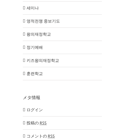
세미나
영적전쟁 중보기도
왕의재정학교
정기예배
키즈왕의재정학교
훈련학교
メタ情報
ログイン
投稿の
RSS
コメントの
RSS