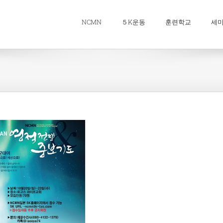
NCMN
５K운동
훈련학교
세