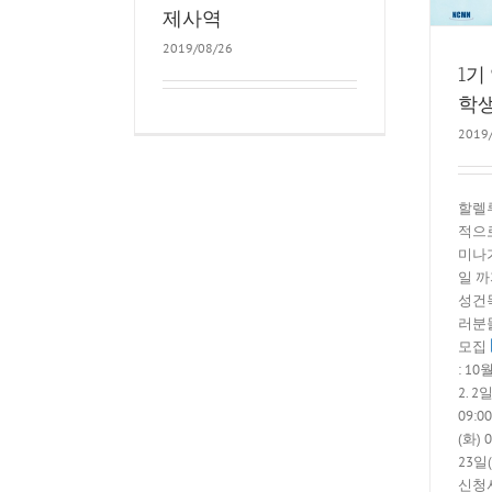
제사역
2019/08/26
1기
학
2019
할렐루
적으
미나가
일 까
성건
러분
모집
: 10
2. 2
09:0
(화) 0
23일(
신청서