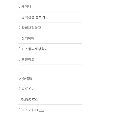
세미나
영적전쟁 중보기도
왕의재정학교
정기예배
키즈왕의재정학교
훈련학교
メタ情報
ログイン
投稿の
RSS
コメントの
RSS