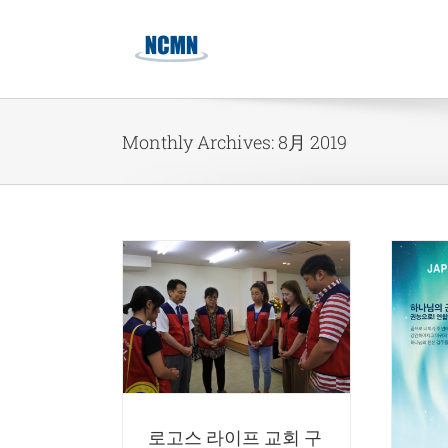
Skip
to
content
Monthly Archives:
8月 2019
프 교회 구제사역
未分類
1기 영적전쟁 세미나 학생모집
영적전쟁 중보기도
로고스 라이프 교회 구