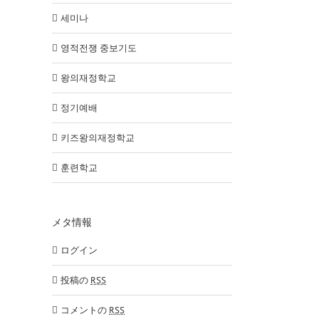
세미나
영적전쟁 중보기도
왕의재정학교
정기예배
키즈왕의재정학교
훈련학교
メタ情報
ログイン
投稿の
RSS
コメントの
RSS