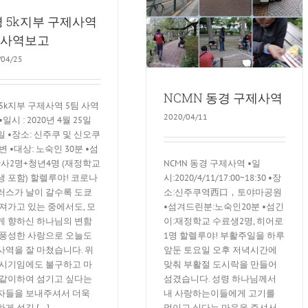
 5k지부 구제사역
 사역보고
/04/25
NCMN 동경 구제사역
5k지부 구제사역 5팀 사역
2020/04/11
•일시 : 2020년 4월 25일
 •장소: 신주쿠 및 신오쿠
변 •대상: 노숙인 30분 •섬
NCMN 동경 구제사역 •일
간사2명+청년4명 (재정학교
시:2020/4/11/17:00~18:30 •장
 포함) 할렐루야! 코로나
소:신주쿠역西口，토야마공원
러스가 날이 갈수록 도쿄
•섬겨드린분:노숙인20분 •섬긴
져가고 있는 중에서도, 모
이:재정학교 수료생2명, 히어로
게 향하신 하나님의 변함
1명 할렐루야! 부활주일을 하루
 풍성한 사랑으로 오늘도
앞둔 토요일 오후 저녁시간에
사역을 잘 마쳤습니다. 위
맞춰 부활절 도시락을 만들어
 시기임에도 불구하고 마
섬겼습니다. 성령 하나님께서
 같이하여 섬기고 싶다는
내 사랑하는이들에게 고기를
자들을 보내주셔서 더욱
먹이고 싶다는 마음을 주셔서
게 섬길 [...]