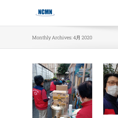
Skip
to
content
Monthly Archives:
4月 2020
동경 5k지부 구제사역 5팀 사
역보고
5K운동
무지개 임마누엘교
구제사역
K운동