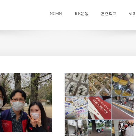
NCMN
５K운동
훈련학교
세
NCMN 동경 구제사역
5K운동