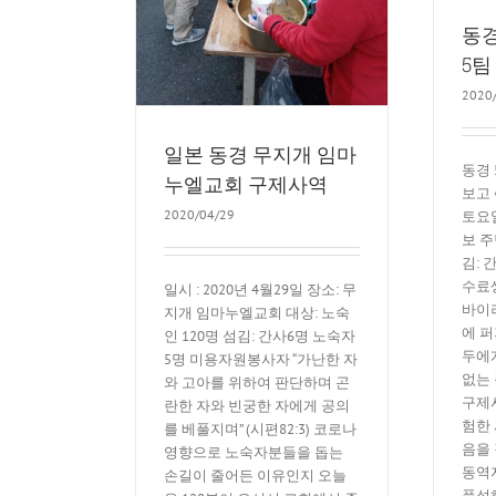
동경
5팀
2020
일본 동경 무지개 임마
동경 
누엘교회 구제사역
보고 
2020/04/29
토요일
보 주
김: 
수료생
일시 : 2020년 4월29일 장소: 무
바이
지개 임마누엘교회 대상: 노숙
에 퍼
인 120명 섬김: 간사6명 노숙자
두에
5명 미용자원봉사자 “가난한 자
없는
와 고아를 위하여 판단하며 곤
구제
란한 자와 빈궁한 자에게 공의
험한
를 베풀지며” (시편82:3) 코로나
음을
영향으로 노숙자분들을 돕는
동역
손길이 줄어든 이유인지 오늘
풍성하