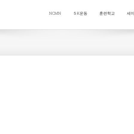
NCMN
５K운동
훈련학교
세