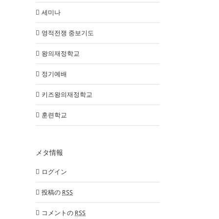
세미나
영적전쟁 중보기도
왕의재정학교
정기예배
키즈왕의재정학교
훈련학교
メタ情報
ログイン
投稿の
RSS
コメントの
RSS