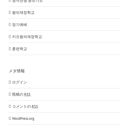
영적전쟁 중보기도
왕의재정학교
정기예배
키즈왕의재정학교
훈련학교
メタ情報
ログイン
投稿の
RSS
コメントの
RSS
WordPress.org